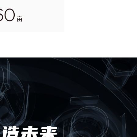
60
亩
造未来