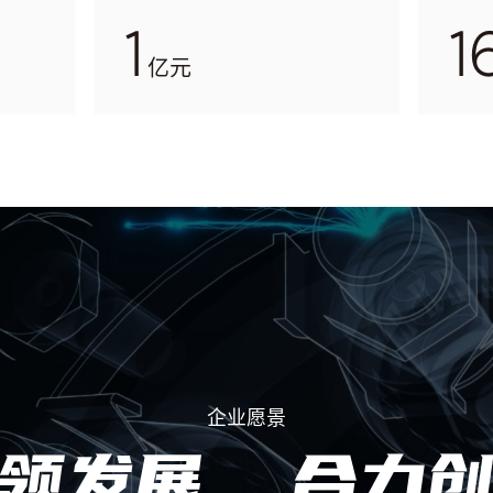
1
1
亿元
企业愿景
引领发展 合力创